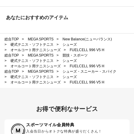
あなたにおすすめのアイテム
総合TOP
>
MEGA SPORTS
>
New Balance(ニューバランス)
>
硬式テニス・ソフトテニス
>
シューズ
>
オールコート用テニスシューズ
>
FUELCELL 996 V5 H
総合TOP
>
MEGA SPORTS
>
競技・スポーツ
>
硬式テニス・ソフトテニス
>
シューズ
>
オールコート用テニスシューズ
>
FUELCELL 996 V5 H
総合TOP
>
MEGA SPORTS
>
シューズ・スニーカー・スパイク
>
硬式テニス・ソフトテニス
>
シューズ
>
オールコート用テニスシューズ
>
FUELCELL 996 V5 H
お得で便利なサービス
スポーツマイル会員特典
入会当日からオトクな特典が盛りだくさん！