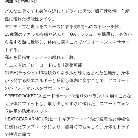
関連 KEYWORD
どんなに暑くても身体を涼しくドライに保つ、吸汗速乾性・伸縮
性に優れた機能性タイツ。
アクティブな走りをスムーズにする4方向へのストレッチ性。
13種類のミネラルを織り込んだ「UAラッシュ」を採用し、身体か
ら発する熱に反応し、体内に戻すことでパフォーマンスをサポー
トする。
高みを目指すランナーの頼れる一枚。
ウエストはドローコードにより調整可能
RUSH(ラッシュ):13種類のミネラルが練り込まれた生地が、身体
から発する熱エネルギーと反応し体内に戻すことで、アスリート
のパフォーマンスをサポートする
SPEEDPOCKET(スピードポケット):走りのバランスを崩すことな
く身体にフィットし、取り出しやすさに優れた、スマートフォン
収納用の防水ポケット
HEATGEAR ARMOUR(ヒートギアアーマー):吸汗速乾性と伸縮性
に優れたファブリックにより、酷暑時でも涼しく、身体をドライ
で快適に保つ