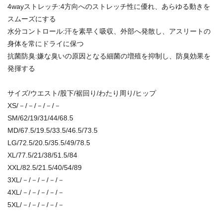
4wayストレッチ:4方向へのストレッチ性に優れ、あらゆる動きを
スムーズにする
水分コントロール:汗を素早く吸収、外部へ発散し、アスリートの
身体を常にドライに保つ
抗菌防臭:嫌な臭いの原因となる細菌の増殖を抑制し、防臭効果を
発揮する
サイズ/ウエスト/股下/裾回り/わたり周り/ヒップ
XS/－/－/－/－/－
SM/62/19/31/44/68.5
MD/67.5/19.5/33.5/46.5/73.5
LG/72.5/20.5/35.5/49/78.5
XL/77.5/21/38/51.5/84
XXL/82.5/21.5/40/54/89
3XL/－/－/－/－/－
4XL/－/－/－/－/－
5XL/－/－/－/－/－