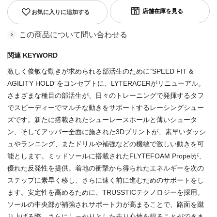
お気に入りに追加する
この商品について問い合わせる
関連 KEYWORD
激しく俊敏な動きが求められる部活生のために“SPEED FIT &
AGILITY HOLD”をコンセプトに、LYTERACERがリニューアル。
さまざまな種目の部活生が、日々のトレーニングで発揮するタフ
でスピーディーでマルチな動きをサポートするレーシングシュー
ズです。新たに搭載されたシューレースホールと薄いシュータ
ン、そしてアッパー全面に施された3Dプリントが、素早いダッシ
ュやランニング、またドリルや補強などの機敏で激しい動きを可
能とします。ミッドソールに搭載されたFLYTEFOAM Propelが、
優れた反発性を提供。着地の衝撃から得られたエネルギーを次の
ステップに素早く移し、さらに速く前に進むためのサポートをし
ます。安定性を高めるために、TRUSSTICテクノロジーを採用。
ソールの中央部が補強されサポート力が高まることで、路面を蹴
り上げる際、さらにしっかりとした走り心地を得ることができま