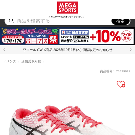
スポーツ
アウトドア
ブランド
アイテム
から探す
から探す
から探す
から探す
メガスポーツ公式オンラインショップ
検索
ワコール CW-X商品 2026年10月1日(木) 価格改定のお知らせ
メンズ
店舗受取可能
商品番号：
70499629