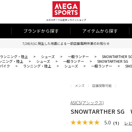
メガスポーツ公式オンラインショップ
ブランドから探す
アイテムから探す
7/28(火)に発生した地震による一部店舗 臨時休業のお知らせ
ランニング・陸上
>
シューズ
>
一般ランナー
>
SNOWTARTHER S
ンニング・陸上
>
シューズ
>
一般ランナー
>
SNOWTARTHER SG 
パイク
>
ランニング・陸上
>
シューズ
>
一般ランナー
>
SN
メンズ
店舗受取可能
ASICS(アシックス)
SNOWTARTHER SG 
5.0
（1）
レ