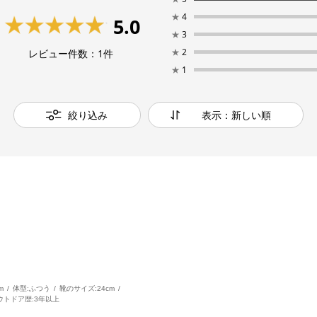
★
4
5.0
★
3
★
2
レビュー件数：
1
件
★
1
絞り込み
表示：新しい順
m
体型:
ふつう
靴のサイズ:
24cm
ウトドア歴:
3年以上