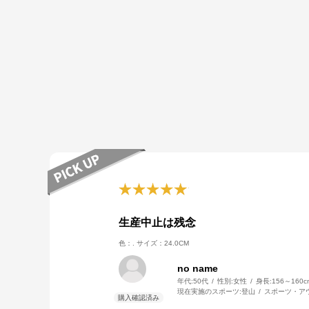
生産中止は残念
色：.
サイズ：24.0CM
no name
年代:
50代
性別:
女性
身長:
156～160c
現在実施のスポーツ:
登山
スポーツ・ア