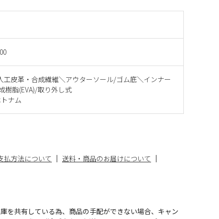
00
人工皮革・合成繊維＼アウターソール/ゴム底＼インナー
成樹脂(EVA)/取り外し式
ベトナム
支払方法について
送料・商品のお届けについて
在庫を共有している為、商品の手配ができない場合、キャン