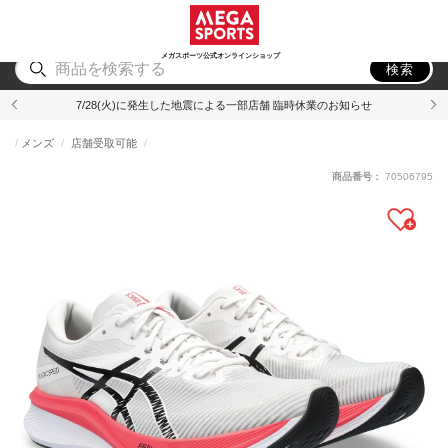
スポーツ
アウトドア
ブランド
アイテム
から探す
から探す
から探す
から探す
メガスポーツ公式オンラインショップ
検索
7/28(火)に発生した地震による一部店舗 臨時休業のお知らせ
メンズ
店舗受取可能
商品番号：
70506795