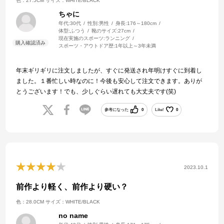
色：27.5CM
サイズ：WHITE/BLACK
ちゃに
年代:
30代
性別:
男性
身長:
176～180cm
体型:
ふつう
靴のサイズ:
27cm
現在実施のスポーツ:
ランニング
スポーツ・アウトドア歴:
1年以上～3年未満
年末ギリギリに注文しましたが、すぐに発送され年明けすぐに到着し
ました。１番忙しい時なのに！今後も安心して注文できます。ありが
とうございます！でも、少しぐらい遅れても大丈夫です(笑)
参考になった
0
Like!
0
2023.10.1
前作より軽く、前作より硬い？
色：28.0CM
サイズ：WHITE/BLACK
no name