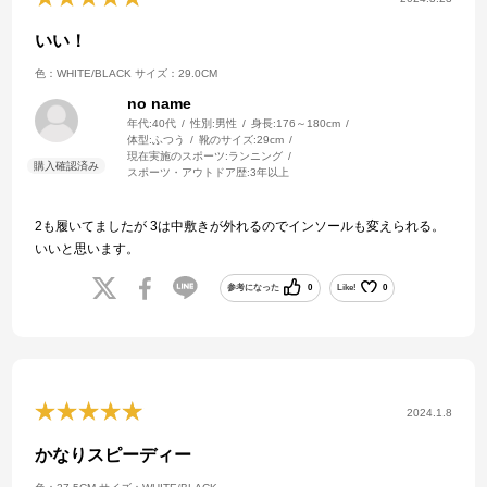
いい！
色：WHITE/BLACK
サイズ：29.0CM
no name
年代:
40代
性別:
男性
身長:
176～180cm
体型:
ふつう
靴のサイズ:
29cm
現在実施のスポーツ:
ランニング
スポーツ・アウトドア歴:
3年以上
2も履いてましたが 3は中敷きが外れるのでインソールも変えられる。
いいと思います。
参考になった
0
Like!
0
2024.1.8
かなりスピーディー