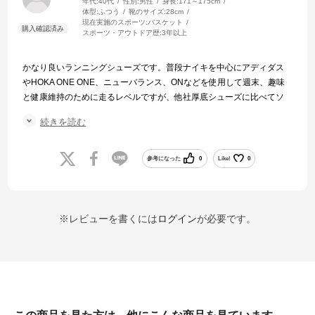
年代:
40代
性別:
男性
身長:
171～175cm
体型:
ふつう
靴のサイズ:
28cm
現在実施のスポーツ:
バスケット
スポーツ・アウトドア歴:
3年以上
かなり良いランニングシューズです。普段ナイキを中心にアディダス
やHOKA ONE ONE、ニューバランス、ONなどを使用して週末、趣味
と健康維持のために走るレベルですが、他社厚底シューズに比べてソ
ールはやや
続きを読む
硬い気がします。前足部が反り上がっており、自然と転がる感じが強
いです。この辺りの感覚はそれぞれの好みかと思います。前作マジッ
クスピード２も持っていますが、感覚的には２の方がソールが柔らか
参考になった
0
Like!
0
いかなぁと感じます。まだ、10㌔走一回しか走ってないので、わかり
ませんが、10㌔終わり頃に少しソールが粘るような感じがしたように
思います。
※レビューを書くには
ログイン
が必要です。