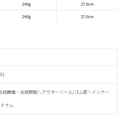
240g
27.0cm
240g
27.0cm
001
合成繊維・合成樹脂＼アウターソール/ゴム底＼インナー
ベトナム