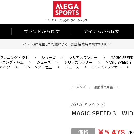
メガスポーツ公式オンラインショップ
ブランドから探す
アイテムから探す
7/28(火)に発生した地震による一部店舗 臨時休業のお知らせ
ランニング・陸上
>
シューズ
>
シリアスランナー
>
MAGIC SPEED
ンニング・陸上
>
シューズ
>
シリアスランナー
>
MAGIC SPEED 3
パイク
>
ランニング・陸上
>
シューズ
>
シリアスランナー
>
メンズ
店舗受取可能
ASICS(アシックス)
MAGIC SPEED 3 WID
￥5,478
(税