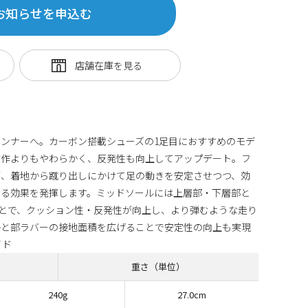
お知らせを申込む
ンナーへ。カーボン搭載シューズの1足目におすすめのモデ
ズが、前作よりもやわらかく、反発性も向上してアップデート。フ
が、着地から蹴り出しにかけて足の動きを安定させつつ、効
せる効果を発揮します。ミッドソールには上層部・下層部と
用することで、クッション性・反発性が向上し、より弾むような走り
かと部ラバーの接地面積を広げることで安定性の向上も実現
イド
重さ（単位）
240g
27.0cm