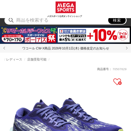
スポーツ
アウトドア
ブランド
アイテム
から探す
から探す
から探す
から探す
メガスポーツ公式オンラインショップ
検索
ワコール CW-X商品 2026年10月1日(木) 価格改定のお知らせ
レディース
店舗受取可能
商品番号：
70507629