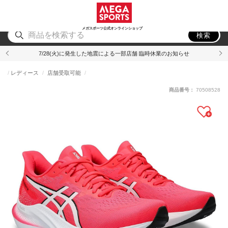
スポーツ
アウトドア
ブランド
アイテム
から探す
から探す
から探す
から探す
メガスポーツ公式オンラインショップ
検索
7/28(火)に発生した地震による一部店舗 臨時休業のお知らせ
レディース
店舗受取可能
商品番号：
70508528