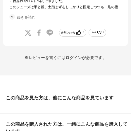
に靴擦れや血豆に悩んで来ました。
このシューズは甲と踵、土踏まずをしっかりと固定しつつも、足の指
はある程度余裕が有るようで、とても快適に走れます。
続きを読む
またソールは同じAsicsのKayanoよりもフワフワ感が少なく、個人的に
は丁度良いバランスに感じます。
参考になった
0
Like!
0
※レビューを書くには
ログイン
が必要です。
この商品を見た方は、他にこんな商品を見ています
この商品を購入された方は、一緒にこんな商品を購入して