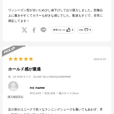
ワンシーズン型が古いため少し値下げしており購入しました。想像以
上に履きやすくてカラーも好きな感じでした。配達もすぐで、非常に
満足してます！
参考になった
0
Like!
0
2024.8.23
ホールド感が最適
色：24.5CM
サイズ：GLOW YELLOW/AQUAMARINE
no name
年代:
40代
性別:
女性
靴のサイズ:
24cm
足の形がユニークで色々なランニングシューズを履いてもあわず、常