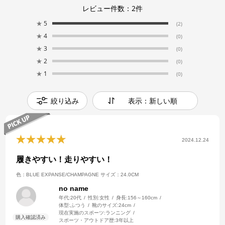
レビュー件数：
2
件
★
5
(2)
★
4
(0)
★
3
(0)
★
2
(0)
★
1
(0)
絞り込み
表示：新しい順
2024.12.24
履きやすい！走りやすい！
色：BLUE EXPANSE/CHAMPAGNE
サイズ：24.0CM
no name
年代:
20代
性別:
女性
身長:
156～160cm
体型:
ふつう
靴のサイズ:
24cm
現在実施のスポーツ:
ランニング
スポーツ・アウトドア歴:
3年以上