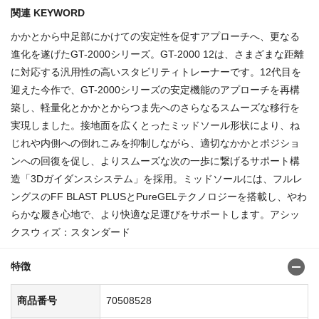
関連 KEYWORD
かかとから中足部にかけての安定性を促すアプローチへ、更なる
進化を遂げたGT-2000シリーズ。GT-2000 12は、さまざまな距離
に対応する汎用性の高いスタビリティトレーナーです。12代目を
迎えた今作で、GT-2000シリーズの安定機能のアプローチを再構
築し、軽量化とかかとからつま先へのさらなるスムーズな移行を
実現しました。接地面を広くとったミッドソール形状により、ね
じれや内側への倒れこみを抑制しながら、適切なかかとポジショ
ンへの回復を促し、よりスムーズな次の一歩に繋げるサポート構
造「3Dガイダンスシステム」を採用。ミッドソールには、フルレ
ングスのFF BLAST PLUSとPureGELテクノロジーを搭載し、やわ
らかな履き心地で、より快適な足運びをサポートします。アシッ
クスウィズ：スタンダード
特徴
商品番号
70508528