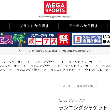
メガスポーツ公式オンラインショップ
ブランドから探す
アイテムから探す
ワコール CW-X商品 2026年10月1日(木) 価格改定のお知らせ
ランニング・陸上
>
ランニングウェア
>
ウインドブレーカー
>
ラ
ンニング・陸上
>
ランニングウェア
>
ウインドブレーカー
>
ラン
アル
>
ランニング・陸上
>
ランニングウェア
>
ウインドブレーカ
メンズ
店舗受取可能
ASICS(アシックス)
ランニングジャケット