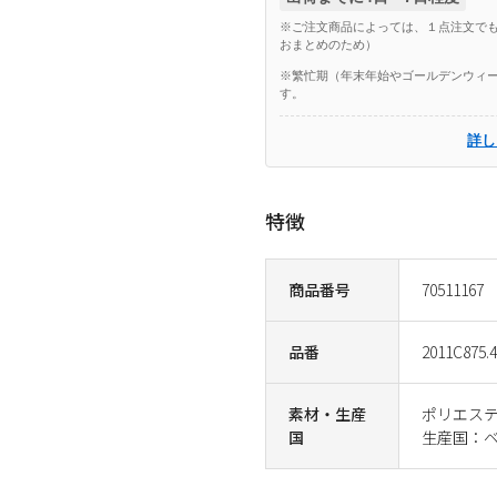
※ご注文商品によっては、１点注文でも
おまとめのため）
※繁忙期（年末年始やゴールデンウィー
す。
詳し
特徴
商品番号
70511167
品番
2011C875.
素材・生産
ポリエステ
国
生産国：