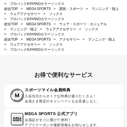
>
プロパッドKAYANOカラーソックス
総合TOP
>
MEGA SPORTS
>
競技・スポーツ
>
ランニング・陸上
>
ウェアアクセサリー
>
ソックス
>
プロパッドKAYANOカラーソックス
総合TOP
>
MEGA SPORTS
>
ウェア・スポーツ・カジュアル
>
ランニング・陸上
>
ウェアアクセサリー
>
ソックス
>
プロパッドKAYANOカラーソックス
総合TOP
>
MEGA SPORTS
>
アクセサリー
>
ランニング・陸上
>
ウェアアクセサリー
>
ソックス
>
プロパッドKAYANOカラーソックス
お得で便利なサービス
スポーツマイル会員特典
入会当日からオトクな特典が盛りだくさん！
会員さま限定のキャンペーンもお見逃しなく。
MEGA SPORTS 公式アプリ
会員証がすぐに開けて便利！
アプリクーポンや最新情報をお知らせします。