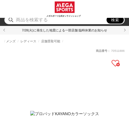
スポーツ
アウトドア
ブランド
アイテム
から探す
から探す
から探す
から探す
メガスポーツ公式オンラインショップ
検索
7/28(火)に発生した地震による一部店舗 臨時休業のお知らせ
メンズ
レディース
店舗受取可能
商品番号：
70511886