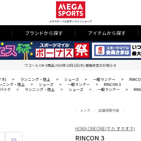
メガスポーツ公式オンラインショップ
ブランドから探す
アイテムから探す
ワコール CW-X商品 2026年10月1日(木) 価格改定のお知らせ
オネ)
>
ランニング・陸上
>
シューズ
>
一般ランナー
>
RINCO
ンニング・陸上
>
シューズ
>
一般ランナー
>
RINCON 3
パイク
>
ランニング・陸上
>
シューズ
>
一般ランナー
>
RIN
メンズ
店舗受取可能
HOKA ONEONE(ホカ オネオネ)
RINCON 3