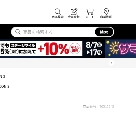
商品検索
会員登録
カート
店舗情報
検索
N 3
CON 3
商品番号：
70515945