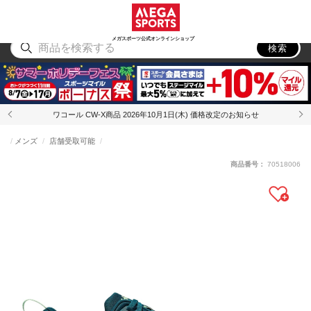
スポーツ
アウトドア
ブランド
アイテム
から探す
から探す
から探す
から探す
メガスポーツ公式オンラインショップ
検索
ワコール CW-X商品 2026年10月1日(木) 価格改定のお知らせ
メンズ
店舗受取可能
商品番号：
70518006