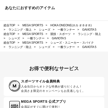
あなたにおすすめのアイテム
総合TOP
>
MEGA SPORTS
>
HOKA ONEONE(ホカ オネオネ)
>
ランニング・陸上
>
シューズ
>
一般ランナー
>
GAVIOTA 5
総合TOP
>
MEGA SPORTS
>
競技・スポーツ
>
ランニング・陸上
>
シューズ
>
一般ランナー
>
GAVIOTA 5
総合TOP
>
MEGA SPORTS
>
シューズ・スニーカー・スパイク
>
ランニング・陸上
>
シューズ
>
一般ランナー
>
GAVIOTA 5
お得で便利なサービス
スポーツマイル会員特典
入会当日からオトクな特典が盛りだくさん！
会員さま限定のキャンペーンもお見逃しなく。
MEGA SPORTS 公式アプリ
会員証がすぐに開けて便利！