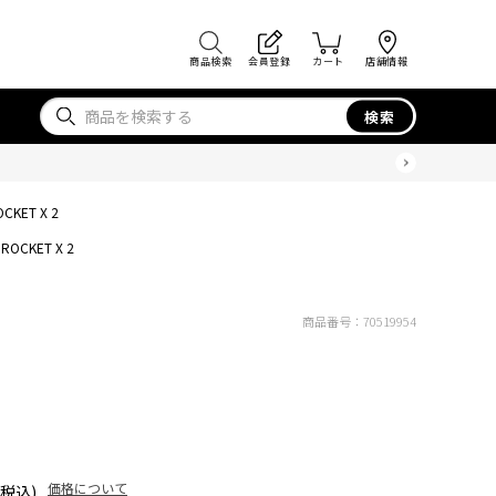
商品検索
会員登録
カート
店舗情報
検索
OCKET X 2
ROCKET X 2
商品番号：
70519954
価格について
(税込)