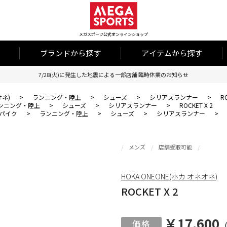
メガスポーツ公式オンラインショップ
ブランドから探す
アイテムから探す
7/28(火)に発生した地震による一部店舗 臨時休業のお知らせ
オネ)
>
ランニング・陸上
>
シューズ
>
シリアスランナー
>
R
ンニング・陸上
>
シューズ
>
シリアスランナー
>
ROCKET X 2
パイク
>
ランニング・陸上
>
シューズ
>
シリアスランナー
>
メンズ
店舗受取可能
HOKA ONEONE(ホカ オネオネ)
ROCKET X 2
￥17,600