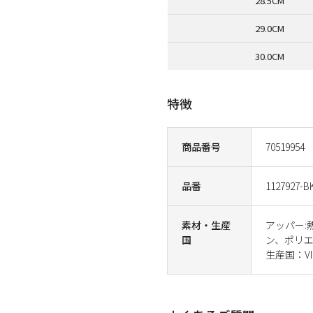
28.5CM
29.0CM
30.0CM
特徴
商品番号
70519954
品番
1127927-B
素材・生産
アッパー:
国
ン、ポリ
生産国：VI