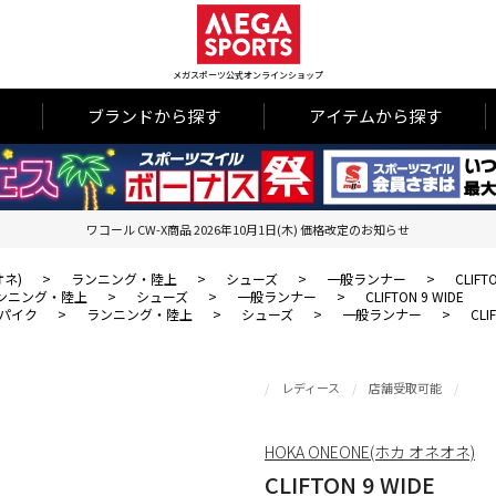
メガスポーツ公式オンラインショップ
ブランドから探す
アイテムから探す
ワコール CW-X商品 2026年10月1日(木) 価格改定のお知らせ
オネ)
>
ランニング・陸上
>
シューズ
>
一般ランナー
>
CLIFT
ンニング・陸上
>
シューズ
>
一般ランナー
>
CLIFTON 9 WIDE
パイク
>
ランニング・陸上
>
シューズ
>
一般ランナー
>
CLI
レディース
店舗受取可能
HOKA ONEONE(ホカ オネオネ)
CLIFTON 9 WIDE