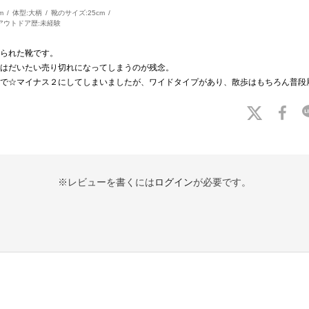
m
体型:
大柄
靴のサイズ:
25cm
アウトドア歴:
未経験
られた靴です。
はだいたい売り切れになってしまうのが残念。
で☆マイナス２にしてしまいましたが、ワイドタイプがあり、散歩はもちろん普段
※レビューを書くには
ログイン
が必要です。