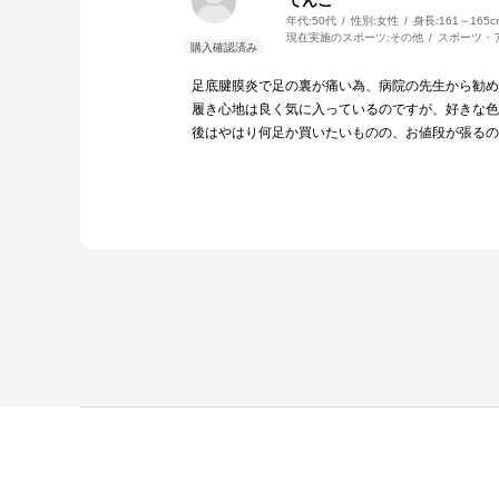
年代:
50代
性別:
女性
身長:
161～165c
現在実施のスポーツ:
その他
スポーツ・
足底腱膜炎で足の裏が痛い為、病院の先生から勧め
履き心地は良く気に入っているのですが、好きな色
後はやはり何足か買いたいものの、お値段が張るの