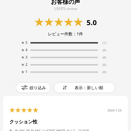
お客様の声
USER’S review
5.0
レビュー件数：
1
件
★
5
(1)
★
4
(0)
★
3
(0)
★
2
(0)
★
1
(0)
絞り込み
表示：新しい順
2024.7.23
クッション性
色：BLANC DE BLANC / LUCENT WHITE
サイズ：23.0CM