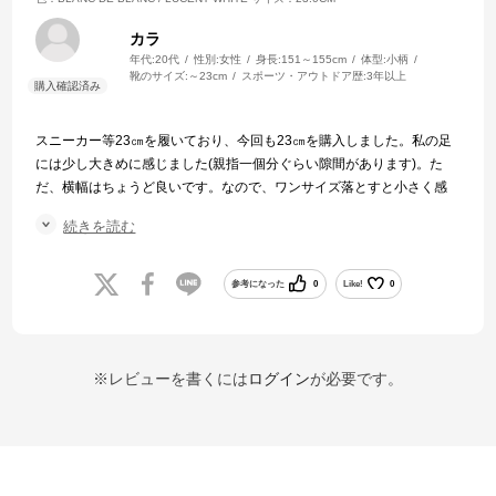
カラ
年代:
20代
性別:
女性
身長:
151～155cm
体型:
小柄
靴のサイズ:
～23cm
スポーツ・アウトドア歴:
3年以上
スニーカー等23㎝を履いており、今回も23㎝を購入しました。私の足
には少し大きめに感じました(親指一個分ぐらい隙間があります)。た
だ、横幅はちょうど良いです。なので、ワンサイズ落とすと小さく感
じるような気がします。
続きを読む
若干かたさを感じますが、クッション性が高い方だと思います。底も
厚めですが、軽くて驚きました。
そして見た目がものすごくかわいいです。履いているだけでテンショ
参考になった
0
Like!
0
ン上がります。ベースは薄いグレーっぽい色をしています。ピンクの
靴紐がアクセントになっています。大事に履きたいと思います。
※レビューを書くには
ログイン
が必要です。