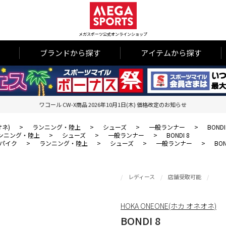
メガスポーツ公式オンラインショップ
ブランドから探す
アイテムから探す
ワコール CW-X商品 2026年10月1日(木) 価格改定のお知らせ
オネ)
>
ランニング・陸上
>
シューズ
>
一般ランナー
>
BONDI
ンニング・陸上
>
シューズ
>
一般ランナー
>
BONDI 8
パイク
>
ランニング・陸上
>
シューズ
>
一般ランナー
>
BON
レディース
店舗受取可能
HOKA ONEONE(ホカ オネオネ)
BONDI 8