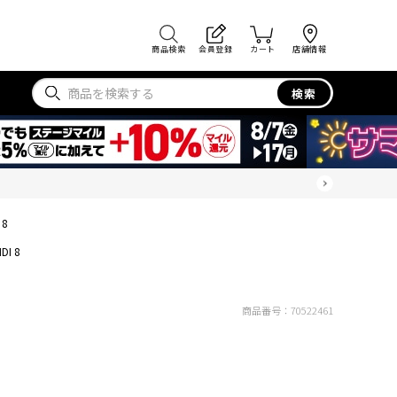
商品検索
会員登録
カート
店舗情報
検索
 8
DI 8
商品番号：
70522461