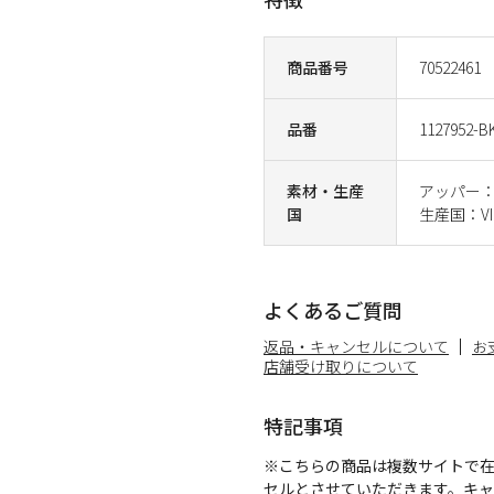
商品番号
70522461
品番
1127952-B
素材・生産
アッパー
国
生産国：VI
よくあるご質問
返品・キャンセルについて
お
店舗受け取りについて
特記事項
※こちらの商品は複数サイトで
セルとさせていただきます。キ