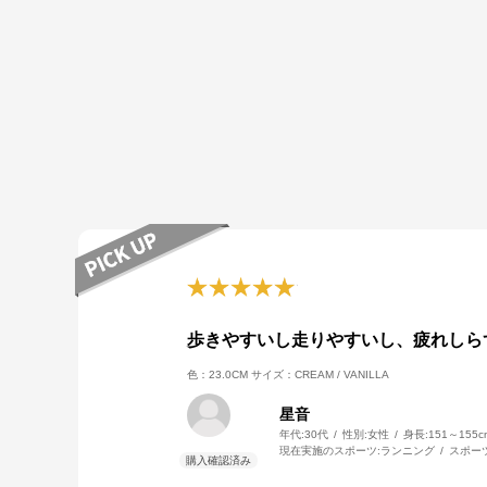
歩きやすいし走りやすいし、疲れしら
色：23.0CM
サイズ：CREAM / VANILLA
星音
年代:
30代
性別:
女性
身長:
151～155c
現在実施のスポーツ:
ランニング
スポー