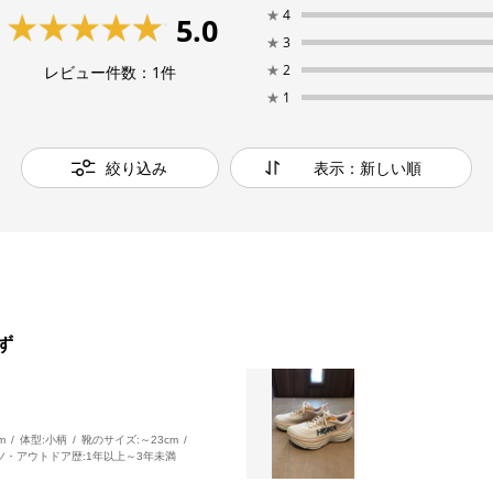
★
4
5.0
★
3
★
2
レビュー件数：
1
件
★
1
絞り込み
表示：新しい順
ず
m
体型:
小柄
靴のサイズ:
～23cm
ツ・アウトドア歴:
1年以上～3年未満