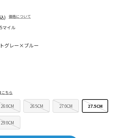
価格について
込)
95マイル
トグレー×ブルー
はこちら
26.0CM
26.5CM
27.0CM
27.5CM
29.0CM