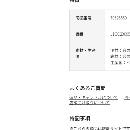
商品番号
70525860
品番
J1GC23095
素材・生産
甲材：合
国
底材：合
生産国：
よくあるご質問
返品・キャンセルについて
お
店舗受け取りについて
特記事項
※こちらの商品は複数サイトで