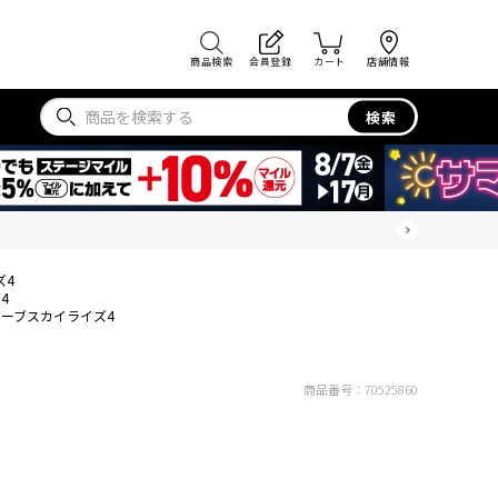
商品検索
会員登録
カート
店舗情報
検索
ズ4
4
ーブスカイライズ4
商品番号：
70525860