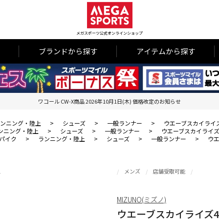
メガスポーツ公式オンラインショップ
ブランドから探す
アイテムから探す
ワコール CW-X商品 2026年10月1日(木) 価格改定のお知らせ
ンニング・陸上
>
シューズ
>
一般ランナー
>
ウエーブスカイライ
ンニング・陸上
>
シューズ
>
一般ランナー
>
ウエーブスカイライズ
パイク
>
ランニング・陸上
>
シューズ
>
一般ランナー
>
ウエ
メンズ
店舗受取可能
MIZUNO(ミズノ)
ウエーブスカイライズ4