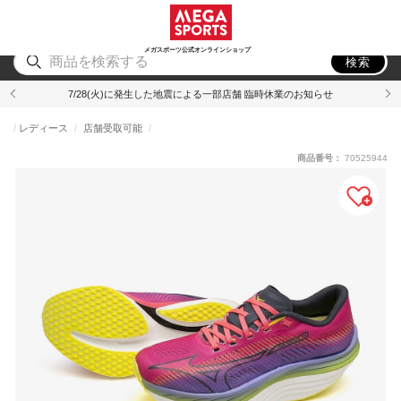
スポーツ
アウトドア
ブランド
アイテム
から探す
から探す
から探す
から探す
メガスポーツ公式オンラインショップ
検索
7/28(火)に発生した地震による一部店舗 臨時休業のお知らせ
レディース
店舗受取可能
商品番号：
70525944