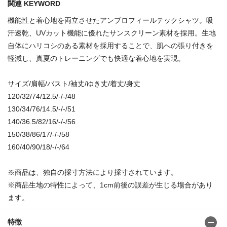
関連 KEYWORD
機能性と着心地を両立させたアンブロフィールテックシャツ。吸
汗速乾、UVカット機能に優れたサンスクリーン素材を採用。生地
自体にハリコシのある素材を採用することで、肌への張り付きを
軽減し、真夏のトレーニングでも快適な着心地を実現。
サイズ/肩幅/バスト/袖丈/ゆき丈/着丈/身丈
120/32/74/12.5/-/-/48
130/34/76/14.5/-/-/51
140/36.5/82/16/-/-/56
150/38/86/17/-/-/58
160/40/90/18/-/-/64
※商品は、独自の採寸方法により採寸されています。
※商品生地の特性によって、1cm前後の誤差が生じる場合があり
ます。
特徴