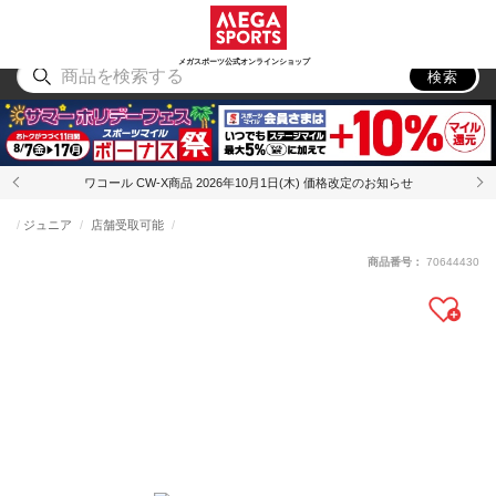
スポーツ
アウトドア
ブランド
アイテム
から探す
から探す
から探す
から探す
メガスポーツ公式オンラインショップ
検索
ワコール CW-X商品 2026年10月1日(木) 価格改定のお知らせ
ジュニア
店舗受取可能
商品番号：
70644430