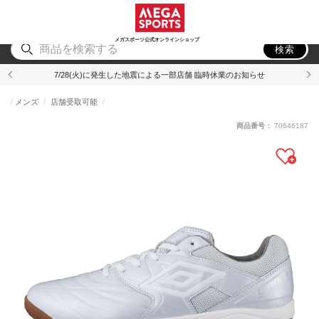
スポーツ
アウトドア
ブランド
アイテム
から探す
から探す
から探す
から探す
メガスポーツ公式オンラインショップ
検索
7/28(火)に発生した地震による一部店舗 臨時休業のお知らせ
メンズ
店舗受取可能
商品番号：
70646187