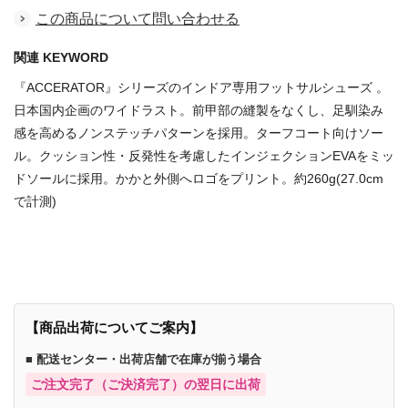
この商品について問い合わせる
関連 KEYWORD
『ACCERATOR』シリーズのインドア専用フットサルシューズ 。
日本国内企画のワイドラスト。前甲部の縫製をなくし、足馴染み
感を高めるノンステッチパターンを採用。ターフコート向けソー
ル。クッション性・反発性を考慮したインジェクションEVAをミッ
ドソールに採用。かかと外側へロゴをプリント。約260g(27.0cm
で計測)
商品番号：70646070
【商品出荷についてご案内】
■ 配送センター・出荷店舗で在庫が揃う場合
ご注文完了（ご決済完了）の翌日に出荷