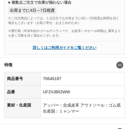
■ 複数点ご注文で在庫が揃わない場合
出荷までに4日～7日程度
※ご注文商品によっては、１点注文でも出荷までに4日～7日程度お時間を頂く
場合もございます（お取り寄せ・おまとめのため）
※繁忙期（年末年始やゴールデンウィーク、お盆等）やセール時期は, 通常より
も多く日数を頂く場合がございます。
詳しくはご利用ガイドをご覧ください
特徴
商品番号
70646187
品番
UF2VJB02WW
素材・生産国
アッパー：合成皮革 アウトソール：ゴム底
生産国：ミャンマー