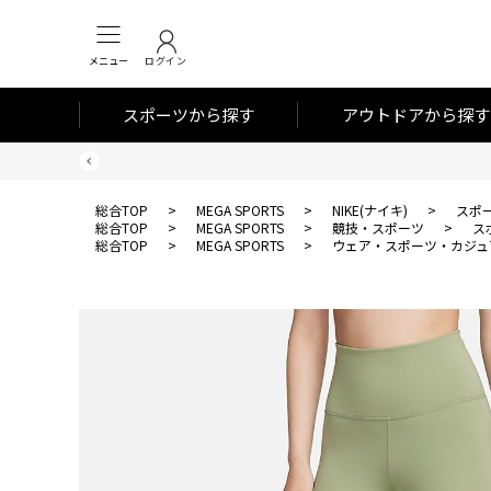
メニュー
ログイン
スポーツから探す
アウトドアから探す
総合TOP
>
MEGA SPORTS
>
NIKE(ナイキ)
>
スポ
総合TOP
>
MEGA SPORTS
>
競技・スポーツ
>
ス
総合TOP
>
MEGA SPORTS
>
ウェア・スポーツ・カジュ