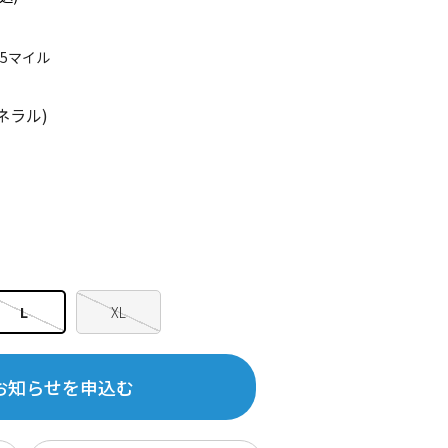
65マイル
ネラル)
L
XL
お知らせを申込む