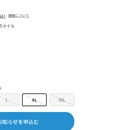
価格について
込)
65マイル
ら
L
XL
XXL
お知らせを申込む