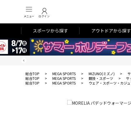
メニュー
ログイン
スポーツから探す
アウトドアから探す
総合TOP
>
MEGA SPORTS
>
MIZUNO(ミズノ)
>
サ
総合TOP
>
MEGA SPORTS
>
競技・スポーツ
>
サ
総合TOP
>
MEGA SPORTS
>
ウェア・スポーツ・カジュ