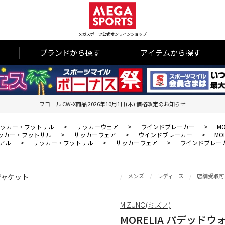
メガスポーツ公式オンラインショップ
ブランドから探す
アイテムから探す
ワコール CW-X商品 2026年10月1日(木) 価格改定のお知らせ
ッカー・フットサル
>
サッカーウェア
>
ウインドブレーカー
>
M
ッカー・フットサル
>
サッカーウェア
>
ウインドブレーカー
>
MO
アル
>
サッカー・フットサル
>
サッカーウェア
>
ウインドブレー
メンズ
レディース
店舗受取可
MIZUNO(ミズノ)
MORELIA パデッド