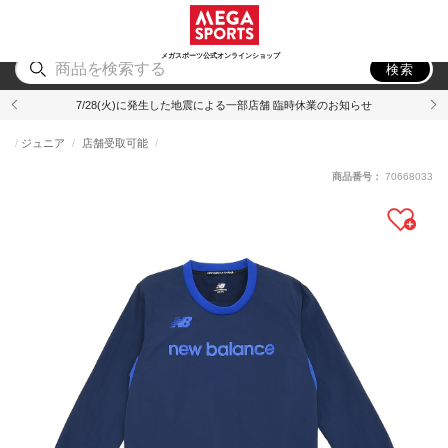
スポーツ
アウトドア
ブランド
アイテム
から探す
から探す
から探す
から探す
メガスポーツ公式オンラインショップ
検索
7/28(火)に発生した地震による一部店舗 臨時休業のお知らせ
ジュニア
店舗受取可能
商品番号：
70668033