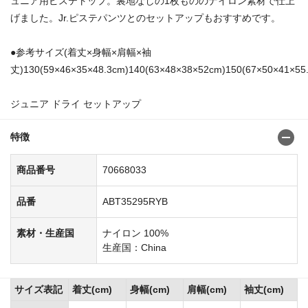
ュニア用ピステトップ。裏地なしの1枚もののナイロン素材で仕上
げました。Jr.ピステパンツとのセットアップもおすすめです。
●参考サイズ(着丈×身幅×肩幅×袖
丈)130(59×46×35×48.3cm)140(63×48×38×52cm)150(67×50×41×55
ジュニア ドライ セットアップ
特徴
商品番号
70668033
品番
ABT35295RYB
素材・生産国
ナイロン 100%
生産国：China
サイズ表記
着丈(cm)
身幅(cm)
肩幅(cm)
袖丈(cm)