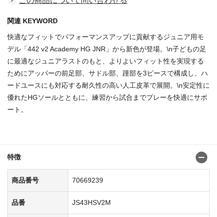
この商品について問い合わせる
関連 KEYWORD
快適なフィットでパフォーマンスアップに貢献するジュニア用モ
デル「442 v2 Academy HG JNR」から新色が登場。\n子どもの足
に最適なジュニアラストのもと、よりよいフィット性を実現する
ためにアッパーの前足部、サドル部、踵部を3ピースで構成し、ハ
ードユースにも対応する耐久性の高い人工皮革で展開。\n安定性に
優れたHGソールとともに、練習から試合までプレーを快適にサポ
ート。
商品番号：70669189
特徴
商品番号
70669239
品番
JS43HSV2M