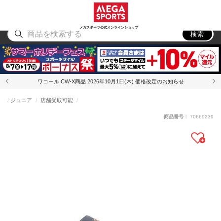
スポーツ
アウトドア
ブランド
アイテム
から探す
から探す
から探す
から探す
メガスポーツ公式オンラインショップ
検索
ワコール CW-X商品 2026年10月1日(木) 価格改定のお知らせ
ジュニア
店舗受取可能
商品番号：
70669239