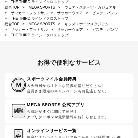
>
THE THIRD ラインドクロストップ
総合TOP
>
MEGA SPORTS
>
ウェア・スポーツ・カジュアル
>
サッカー・フットサル
>
サッカーウェア
>
ピステ・パンツ
>
THE THIRD ラインドクロストップ
総合TOP
>
MEGA SPORTS
>
キッズスポーツスタジアム
>
サッカー・フットサル
>
サッカーウェア
>
ピステ・パンツ
>
THE THIRD ラインドクロストップ
お得で便利なサービス
スポーツマイル会員特典
入会当日からオトクな特典が盛りだくさん！
会員さま限定のキャンペーンもお見逃しなく。
MEGA SPORTS 公式アプリ
会員証がすぐに開けて便利！
アプリクーポンや最新情報をお知らせします。
オンラインサービス一覧
便利なオンラインサービスをご紹介！24時間365日商