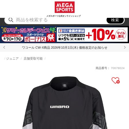
スポーツ
アウトドア
ブランド
アイテム
から探す
から探す
から探す
から探す
メガスポーツ公式オンラインショップ
検索
ワコール CW-X商品 2026年10月1日(木) 価格改定のお知らせ
ジュニア
店舗受取可能
商品番号：
70678024