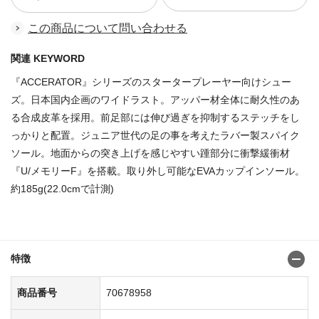
この商品について問い合わせる
関連 KEYWORD
『ACCERATOR』シリーズのスタータープレーヤー向けシュー
ズ。日本国内企画のワイドラスト。アッパー材全体に耐久性のあ
る合成皮革を採用。前足部には伸び過ぎを抑制するステッチをし
っかりと配置。ジュニア世代の足の事を考えたラバー製スパイク
ソール。地面からの突き上げを感じやすい踵部分に衝撃緩衝材
『U/メモリーF』を搭載。取り外し可能なEVAカップインソール。
約185g(22.0cmで計測)
商品番号：70678925
特徴
商品番号
70678958