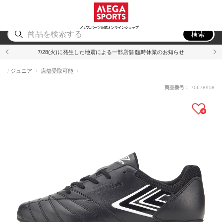
スポーツ
アウトドア
ブランド
アイテム
から探す
から探す
から探す
から探す
メガスポーツ公式オンラインショップ
検索
7/28(火)に発生した地震による一部店舗 臨時休業のお知らせ
ジュニア
店舗受取可能
商品番号：
70678958