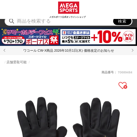
スポーツ
アウトドア
ブランド
アイテム
から探す
から探す
から探す
から探す
メガスポーツ公式オンラインショップ
検索
ワコール CW-X商品 2026年10月1日(木) 価格改定のお知らせ
店舗受取可能
商品番号：
70689484