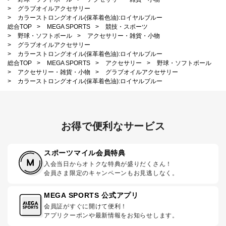
>
グラブオイルアクセサリー
>
カラーストロングオイル(保革着色油):ロイヤルブルー
総合TOP
>
MEGA SPORTS
>
競技・スポーツ
>
野球・ソフトボール
>
アクセサリー・雑貨・小物
>
グラブオイルアクセサリー
>
カラーストロングオイル(保革着色油):ロイヤルブルー
総合TOP
>
MEGA SPORTS
>
アクセサリー
>
野球・ソフトボール
>
アクセサリー・雑貨・小物
>
グラブオイルアクセサリー
>
カラーストロングオイル(保革着色油):ロイヤルブルー
お得で便利なサービス
スポーツマイル会員特典
入会当日からオトクな特典が盛りだくさん！
会員さま限定のキャンペーンもお見逃しなく。
MEGA SPORTS 公式アプリ
会員証がすぐに開けて便利！
アプリクーポンや最新情報をお知らせします。