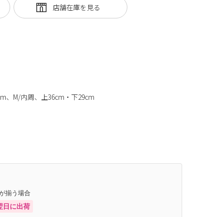
m、M/内周、上36cm・下29cm
庫が揃う場合
翌日に出荷