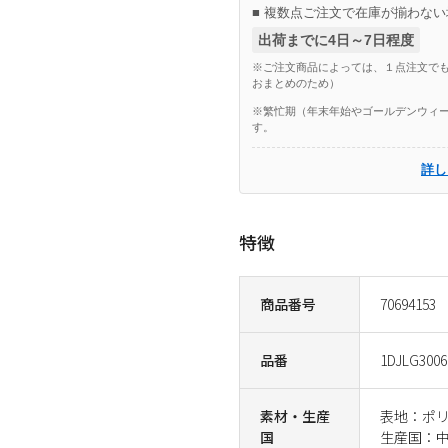
■ 複数点ご注文で在庫が揃わない
出荷までに4日～7日程度
※ご注文商品によっては、１点注文でも
おまとめのため）
※繁忙期（年末年始やゴールデンウィー
す。
詳し
特徴
商品番号
70694153
品番
1DJLG3006
素材・生産
表地：ポリ
国
生産国：