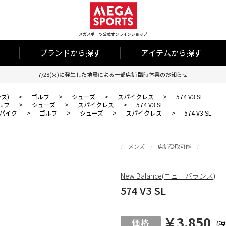
メガスポーツ公式オンラインショップ
ブランドから探す
アイテムから探す
7/28(火)に発生した地震による一部店舗 臨時休業のお知らせ
ンス)
>
ゴルフ
>
シューズ
>
スパイクレス
>
574 V3 SL
ルフ
>
シューズ
>
スパイクレス
>
574 V3 SL
パイク
>
ゴルフ
>
シューズ
>
スパイクレス
>
574 V3 SL
メンズ
店舗受取可能
New Balance(ニューバランス)
574 V3 SL
￥3,850
(税