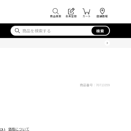
商品検索
会員登録
カート
店舗情報
検索
商品番号：
70713359
価格について
込)