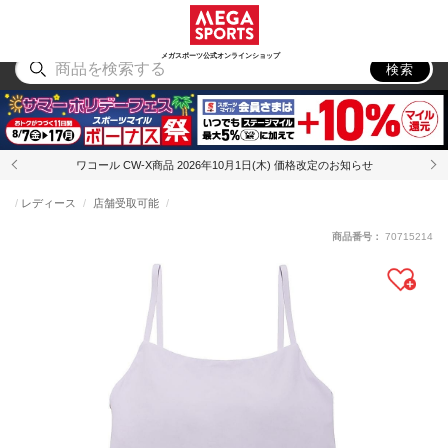
スポーツ
アウトドア
ブランド
アイテム
から探す
から探す
から探す
から探す
メガスポーツ公式オンラインショップ
検索
ワコール CW-X商品 2026年10月1日(木) 価格改定のお知らせ
レディース
店舗受取可能
商品番号：
70715214