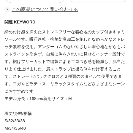
この商品について問い合わせる
関連 KEYWORD
締め付け感を抑えたストレスフリーな着心地のカップ付きキャミ
ソールです。吸汗速乾・抗菌防臭加工を施したなめらかなストレ
ッチ素材を使用。アンダーゴムのないやさしい着心地ながらもバ
ストラインを崩さず、自然に胸をきれいに見せるインナー設計で
す。裾はフリーカットで縫製によるゴロつき感を軽減し、肌当た
りよく仕上げました。肩ストラップは後ろ側を付け替えること
で、ストレート/バッククロスと２種類のスタイルで使用できま
す。ヨガやピラティス、リラックスタイムなどさまざまなシーン
におすすめです
モデル身長：168cm/着用サイズ：M
着丈/身幅/裾幅
S/32/33/38
M/34/35/40