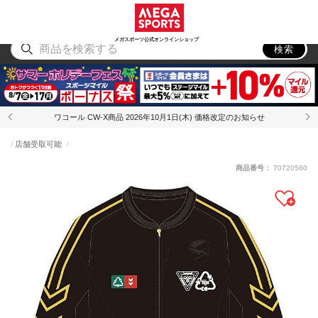
スポーツ
アウトドア
ブランド
アイテム
から探す
から探す
から探す
から探す
メガスポーツ公式オンラインショップ
検索
ワコール CW-X商品 2026年10月1日(木) 価格改定のお知らせ
店舗受取可能
商品番号：
70720560