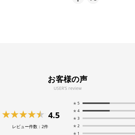
お客様の声
USER’S review
★
5
★
4
4.5
★
3
★
2
レビュー件数：
2
件
★
1