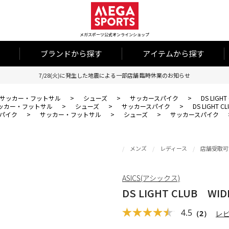
メガスポーツ公式オンラインショップ
ブランドから探す
アイテムから探す
7/28(火)に発生した地震による一部店舗 臨時休業のお知らせ
サッカー・フットサル
>
シューズ
>
サッカースパイク
>
DS LIGH
ッカー・フットサル
>
シューズ
>
サッカースパイク
>
DS LIGHT C
パイク
>
サッカー・フットサル
>
シューズ
>
サッカースパイク
メンズ
レディース
店舗受取可
ASICS(アシックス)
DS LIGHT CLUB WID
4.5
（2）
レ