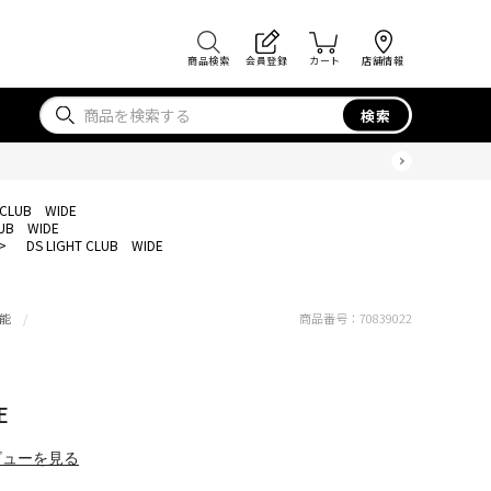
商品検索
会員登録
カート
店舗情報
検索
T CLUB WIDE
LUB WIDE
>
DS LIGHT CLUB WIDE
能
商品番号：
70839022
E
ビューを見る