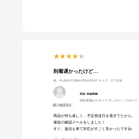
到着遅かったけど…
色：FLASH CORAL/PEACOAT
サイズ：27.5CM
no name
現在実施のスポーツ:
サッカー
スポーツ
商品が待ち遠しく…予定発送日を過ぎてたから。
催促の確認メールをしました！
すぐ、返信も来て対応がすごく良かったです👍