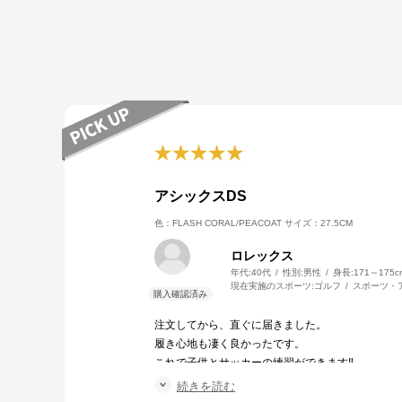
アシックスDS
色：FLASH CORAL/PEACOAT
サイズ：27.5CM
ロレックス
年代:
40代
性別:
男性
身長:
171～175c
現在実施のスポーツ:
ゴルフ
スポーツ・
注文してから、直ぐに届きました。
履き心地も凄く良かったです。
これで子供とサッカーの練習ができます‼️
有り難う御座いました
続きを読む