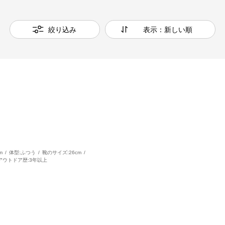
絞り込み
表示：新しい順
m
体型:
ふつう
靴のサイズ:
26cm
アウトドア歴:
3年以上