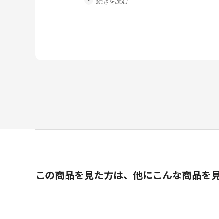
続きを読む
到着遅かったけど…良かったです。
結果オーライ‼️
この商品を見た方は、他にこんな商品を