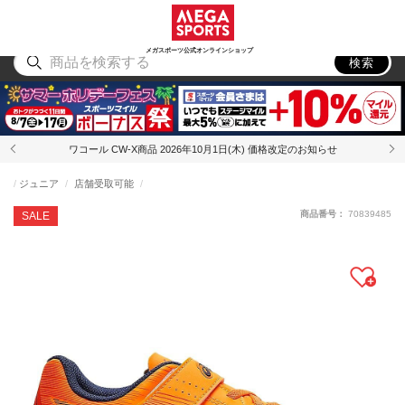
スポーツ
アウトドア
ブランド
アイテム
から探す
から探す
から探す
から探す
メガスポーツ公式オンラインショップ
検索
ワコール CW-X商品 2026年10月1日(木) 価格改定のお知らせ
ジュニア
店舗受取可能
商品番号：
70839485
SALE