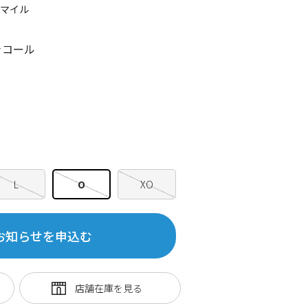
5マイル
ャコール
L
O
XO
お知らせを申込む