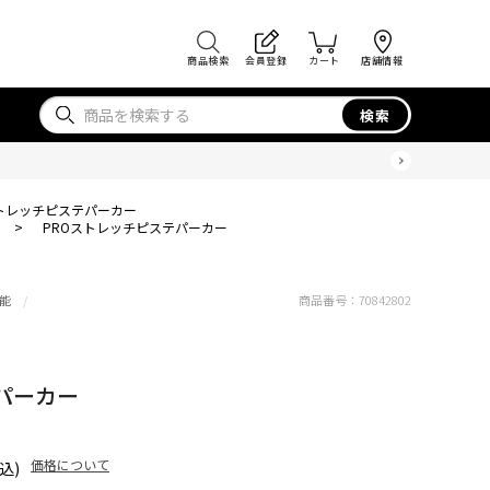
商品検索
会員登録
カート
店舗情報
検索
ストレッチピステパーカー
>
PROストレッチピステパーカー
能
商品番号：
70842802
パーカー
価格について
込)