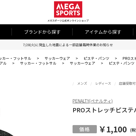
メガスポーツ公式オンラインショップ
ブランドから探す
アイテムから探す
7/28(火)に発生した地震による一部店舗 臨時休業のお知らせ
ッカー・フットサル
>
サッカーウェア
>
ピステ・パンツ
>
PRO
アル
>
サッカー・フットサル
>
サッカーウェア
>
ピステ・パンツ
メンズ
レディース
店舗受取可
PENALTY(ペナルティ)
PROストレッチピステ
￥1,100
(税