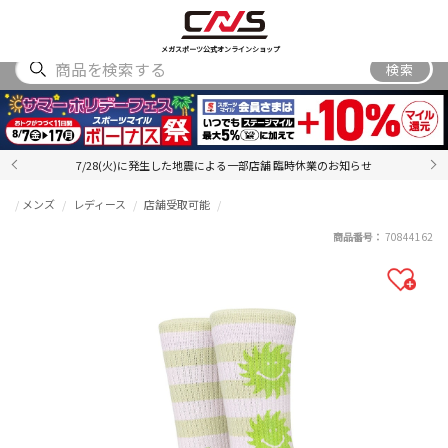
SHOES
WEAR
ACCESSORY
BRAND
RANKING
メガスポーツ公式オンラインショップ
検索
7/28(火)に発生した地震による一部店舗 臨時休業のお知らせ
メンズ
レディース
店舗受取可能
商品番号：
70844162