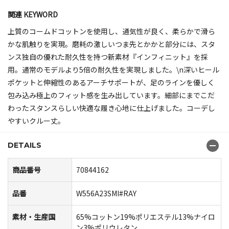
関連 KEYWORD
上質のコームドコットンを使用し、通気性が良く、柔らかで滑ら
かな肌触りを実現。磨耗の激しいつま先とかかと部分には、スタ
ンス独自の優れた耐久性を持つ新素材『インフィニット』を採
用。通常のモデルより5倍の耐久性を実現しました。\n深いヒール
ポケットと伸縮性のあるアーチサポートが、足のラインを優しく
包み込み極上のフィット感を生み出しています。細部にまでこだ
わったスタンスらしい快適な履き心地に仕上げました。コーデし
やすいクルー丈。
DETAILS
商品番号
70844162
品番
W556A23SMI#RAY
素材・生産国
65%コットン19%ポリエステル13%ナイロ
ン3%ポリウレタン