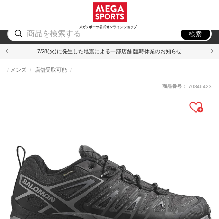
スポーツ
アウトドア
ブランド
アイテム
から探す
から探す
から探す
から探す
メガスポーツ公式オンラインショップ
検索
7/28(火)に発生した地震による一部店舗 臨時休業のお知らせ
メンズ
店舗受取可能
商品番号：
70846423