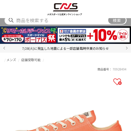
SHOES
WEAR
ACCESSORY
BRAND
RANKING
メガスポーツ公式オンラインショップ
検索
7/28(火)に発生した地震による一部店舗 臨時休業のお知らせ
メンズ
店舗受取可能
商品番号：
70928494