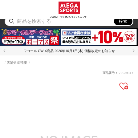
スポーツ
アウトドア
ブランド
アイテム
から探す
から探す
から探す
から探す
メガスポーツ公式オンラインショップ
検索
ワコール CW-X商品 2026年10月1日(木) 価格改定のお知らせ
店舗受取可能
商品番号：
70936117