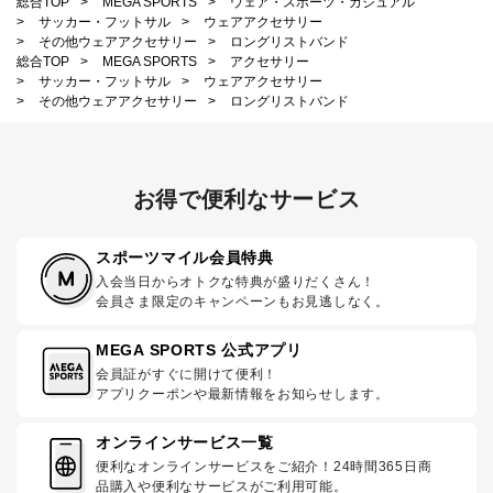
総合TOP
>
MEGA SPORTS
>
ウェア・スポーツ・カジュアル
>
サッカー・フットサル
>
ウェアアクセサリー
>
その他ウェアアクセサリー
>
ロングリストバンド
総合TOP
>
MEGA SPORTS
>
アクセサリー
>
サッカー・フットサル
>
ウェアアクセサリー
>
その他ウェアアクセサリー
>
ロングリストバンド
お得で便利なサービス
スポーツマイル会員特典
入会当日からオトクな特典が盛りだくさん！
会員さま限定のキャンペーンもお見逃しなく。
MEGA SPORTS 公式アプリ
会員証がすぐに開けて便利！
アプリクーポンや最新情報をお知らせします。
オンラインサービス一覧
便利なオンラインサービスをご紹介！24時間365日商
品購入や便利なサービスがご利用可能。