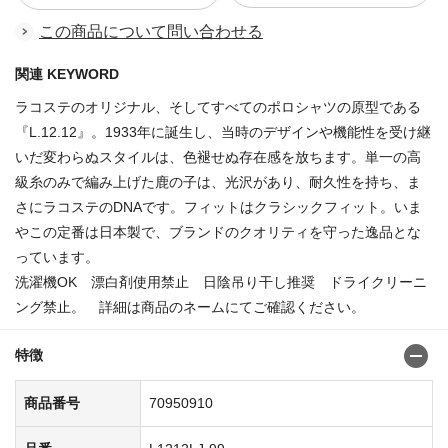
この商品について問い合わせる
関連 KEYWORD
ラコステのオリジナル、そしてすべてのポロシャツの原型である
『L.12.12』。1933年に誕生し、当時のデザインや機能性を受け継
いだ変わらぬスタイルは、色褪せぬ存在感を放ちます。単一の高
級糸のみで編み上げた鹿の子は、光沢があり、耐久性を持ち、ま
さにラコステのDNAです。フィットはクラシックフィット。いま
やこの定番は日本製で、ブランドのクオリティを守った逸品とな
っています。
洗濯機OK 漂白剤使用禁止 日陰吊り干し推奨 ドライクリーニ
ング禁止。 詳細は商品のネームにてご確認ください。
特徴
商品番号
70950910