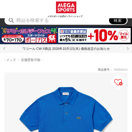
スポーツ
アウトドア
ブランド
アイテム
から探す
から探す
から探す
から探す
メガスポーツ公式オンラインショップ
検索
ワコール CW-X商品 2026年10月1日(木) 価格改定のお知らせ
メンズ
店舗受取可能
商品番号：
70950910