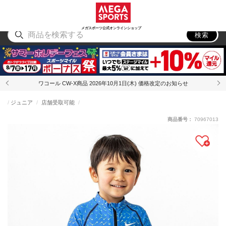
スポーツ
アウトドア
ブランド
アイテム
から探す
から探す
から探す
から探す
メガスポーツ公式オンラインショップ
検索
ワコール CW-X商品 2026年10月1日(木) 価格改定のお知らせ
ジュニア
店舗受取可能
商品番号：
70967013