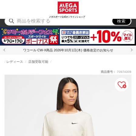
スポーツ
アウトドア
ブランド
アイテム
から探す
から探す
から探す
から探す
メガスポーツ公式オンラインショップ
検索
ワコール CW-X商品 2026年10月1日(木) 価格改定のお知らせ
レディース
店舗受取可能
商品番号：
70974308