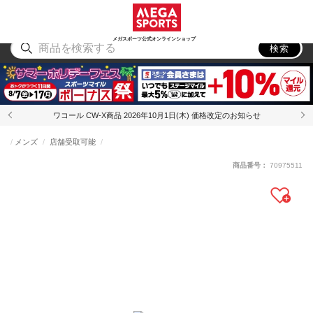
スポーツ
アウトドア
ブランド
アイテム
から探す
から探す
から探す
から探す
メガスポーツ公式オンラインショップ
検索
ワコール CW-X商品 2026年10月1日(木) 価格改定のお知らせ
メンズ
店舗受取可能
商品番号：
70975511