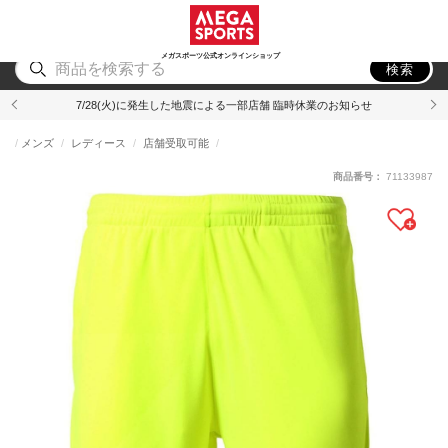
スポーツ
アウトドア
ブランド
アイテム
から探す
から探す
から探す
から探す
メガスポーツ公式オンラインショップ
検索
7/28(火)に発生した地震による一部店舗 臨時休業のお知らせ
メンズ
レディース
店舗受取可能
商品番号：
71133987