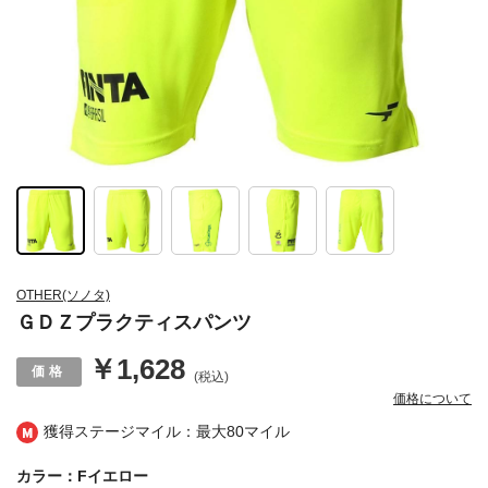
OTHER(ソノタ)
ＧＤＺプラクティスパンツ
￥1,628
(税込)
価格について
獲得ステージマイル：最大
80マイル
カラー：Fイエロー