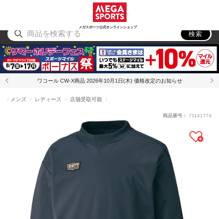
スポーツ
アウトドア
ブランド
アイテム
から探す
から探す
から探す
から探す
メガスポーツ公式オンラインショップ
検索
ワコール CW-X商品 2026年10月1日(木) 価格改定のお知らせ
メンズ
レディース
店舗受取可能
商品番号：
71141774