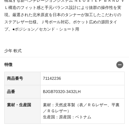
構成する新ベンチレーションシステム ＮＥＯＳＴＥＰ ＢＡＮＤ Ｖ
Ｌ構造のフィット感と手元バランス設計により抜群の操作性を実
現。厳選された北米原皮を日本のタンナーが加工したこだわりの
ステアレザー仕様。Ｊ号ボール対応。ポケット広めの源田タイ
プ。●ポジション／セカンド・ショート用
少年 軟式
特徴
商品番号
71142236
品番
BJGB70320-3432LH
素材・生産国
素材：天然皮革製（表／ＲＧレザー、平裏
／ＲＧレザー）
生産国：原産国：ベトナム