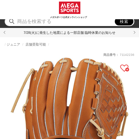
スポーツ
アウトドア
ブランド
アイテム
から探す
から探す
から探す
から探す
メガスポーツ公式オンラインショップ
検索
7/28(火)に発生した地震による一部店舗 臨時休業のお知らせ
ジュニア
店舗受取可能
商品番号：
71142236