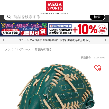
スポーツ
アウトドア
ブランド
アイテム
から探す
から探す
から探す
から探す
メガスポーツ公式オンラインショップ
検索
ワコール CW-X商品 2026年10月1日(木) 価格改定のお知らせ
メンズ
レディース
店舗受取可能
商品番号：
71143606