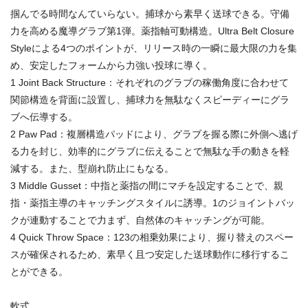
掴んでる時間なんていらない。捕球から素早く送球できる。守備
力を高める魔導グラブ第1弾。薬指軸可動構造。Ultra Belt Closure
Styleによる4つのポイントが、リリース時の一瞬に最大限の力を集
め、安定したフォームから力強い投球に導く。
1 Joint Back Structure：それぞれのグラブの稼働角度に合わせて
関節構造を背面に設置し、捕球力を無駄なくスピーディーにグラ
ブへ伝導する。
2 Paw Pad：複層構造パッドにより、グラブを握る際に外側へ逃げ
る力を封じ、効率的にグラブに伝えることで無駄な手の動きを軽
減する。また、型崩れ防止にもなる。
3 Middle Gusset：中指と薬指の間にマチを設定することで、親
指・薬指主導のキャッチングスタイルに誘導。1のジョイントバッ
クが連動することで力まず、自然体のキャッチングが可能。
4 Quick Throw Space：123の相乗効果により、握り替えのスペー
スが確保されるため、素早く且つ安定した送球動作に移行するこ
とができる。
軟式