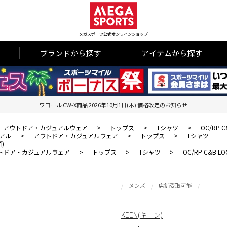
メガスポーツ公式オンラインショップ
ブランドから探す
アイテムから探す
ワコール CW-X商品 2026年10月1日(木) 価格改定のお知らせ
アウトドア・カジュアルウェア
>
トップス
>
Tシャツ
>
OC/RP
アル
>
アウトドア・カジュアルウェア
>
トップス
>
Tシャツ
)
トドア・カジュアルウェア
>
トップス
>
Tシャツ
>
OC/RP C&B
メンズ
店舗受取可能
KEEN(キーン)