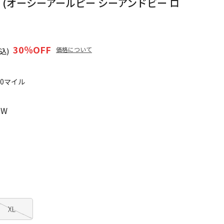
 TEE (オーシーアールピー シーアンドビー ロ
30
％OFF
価格について
込)
10マイル
OW
XL