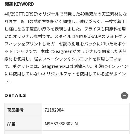
関連 KEYWORD
40/2SOFTJERSEYオリジナルで開発した40番双糸の天竺素材にな
ります。度目の詰め方を細かく調整し、透けづらく、一枚で着用
し様になる丁度良い厚みを表現しました。フライスも同原料を用
いたオリジナル素材です。スタイルはMIYUFUKADAのフォトグラ
フィックをプリントしたガーゼ調の別地をバックに叩いたたポケ
ットTシャツです。本体はSeagreenがオリジナルで開発した天竺
素材を使用し、程よいベーシックなシルエットを採用していま
す。ポケットには、Seagreenのロゴ刺繍入り。別注はインライン
には使用していないオリジナルフォトを使用している点がポイン
ト。
DETAILS
商品番号
71182984
品番
MSMS23S8302-M