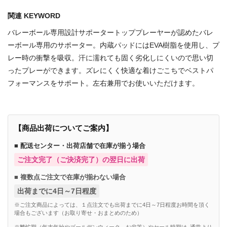
関連 KEYWORD
バレーボール専用設計サポータートッププレーヤーが認めたバレ
ーボール専用のサポーター。内蔵パッドにはEVA樹脂を使用し、プ
レー時の衝撃を吸収。汗に濡れても固く劣化しにくいので思い切
ったプレーができます。ズレにくく快適な着けごこちでベストパ
フォーマンスをサポート。左右兼用でお使いいただけます。
【商品出荷についてご案内】
■ 配送センター・出荷店舗で在庫が揃う場合
ご注文完了（ご決済完了）の翌日に出荷
■ 複数点ご注文で在庫が揃わない場合
出荷までに4日～7日程度
※ご注文商品によっては、１点注文でも出荷までに4日～7日程度お時間を頂く
場合もございます（お取り寄せ・おまとめのため）
※繁忙期（年末年始やゴールデンウィーク、お盆等）やセール時期は, 通常より