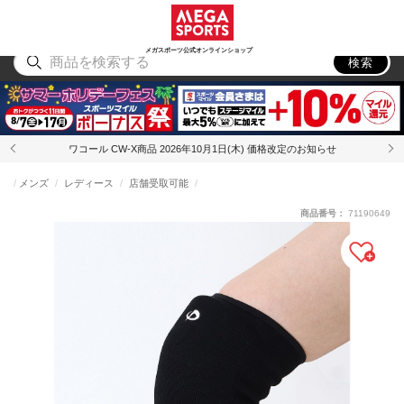
スポーツ
アウトドア
ブランド
アイテム
から探す
から探す
から探す
から探す
メガスポーツ公式オンラインショップ
検索
ワコール CW-X商品 2026年10月1日(木) 価格改定のお知らせ
メンズ
レディース
店舗受取可能
商品番号：
71190649